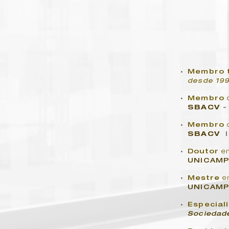
Membro t
desde 19
Membro
SBACV
Membro
SBACV
|
Doutor
e
UNICAM
Mestre
e
UNICAM
Especial
Sociedade