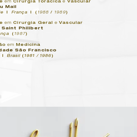
e
em
Cirurgia Torácica
e
Vascular
du Mail
le
|
França
|
(
1988
/
1989
)
e
em
Cirurgia Geral
e
Vascular
 Saint Philibert
ança
(
1987
)
ão
em
Medicina
idade São Francisco
o
|
Brasil
(
1981 / 1986
)