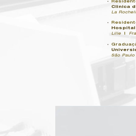
Resident
Clinica 
La Rochel
Resident
Hospital
Lille
|
Fr
Graduaç
Univers
São Paul