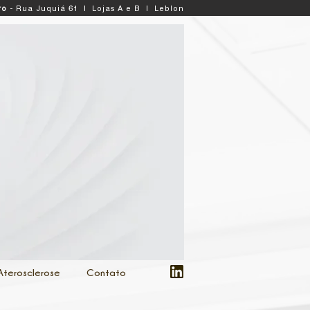
ro
- Rua Juquiá 61 | Lojas A e B | Leblon
Aterosclerose
Contato