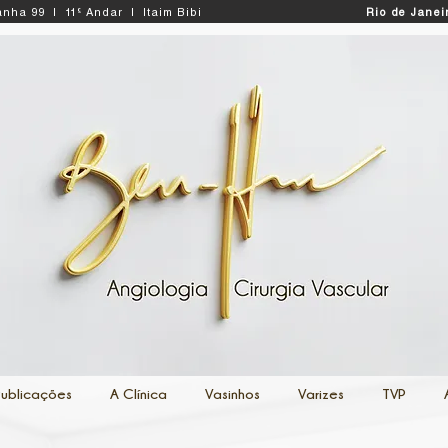
nha 99 | 11º Andar | Itaim Bibi
Rio de Janei
Publicações
A Clínica
Vasinhos
Varizes
TVP