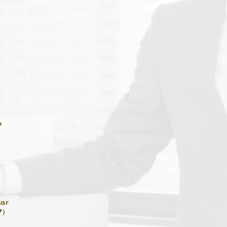
o
ar
V
)