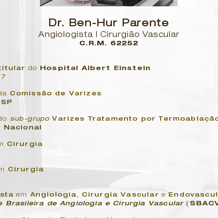
Dr. Ben-Hur Parente
Angiologista | Cirurgião Vascular
C.R.M. 62252
itular
do
Hospital Albert Einstein
97
da
Comissão de Varizes
-
SP
do
sub-grupo
Varizes Tratamento por Termoablaçã
Nacional
m
Cirurgia
P
m
Cirurgia
P
ista
em
Angiologia
,
Cirurgia Vascular
e
Endovascul
 Brasileira de Angiologia e Cirurgia Vascular
(
SBAC